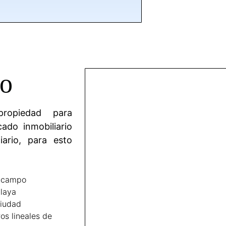
lo
ropiedad para
ado inmobiliario
ario, para esto
l campo
laya
ciudad
os lineales de