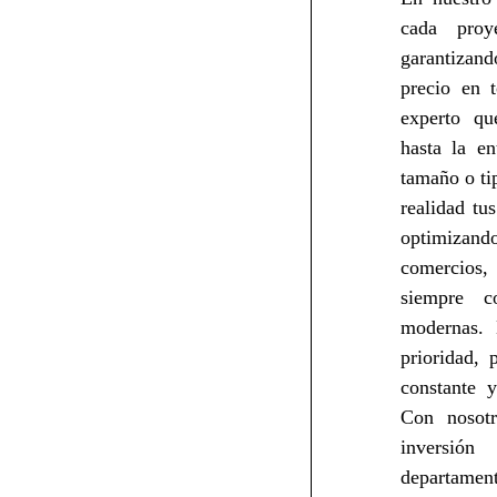
cada proy
garantizan
precio en 
experto qu
hasta la en
tamaño o ti
realidad tu
optimizan
comercios,
siempre c
modernas. 
prioridad,
constante y
Con nosotr
inversión
departamen