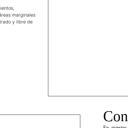
ientos,
áreas marginales
rado y libre de
Con
En nuestro