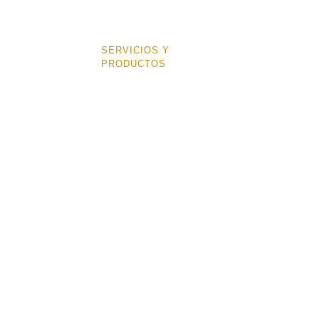
UIENES
SERVICIOS Y
CONTACTO
OMOS
PRODUCTOS
VICIOS Y PRODU
Soluciones Inmobiliarias y Productos exclusivos para t