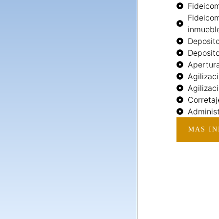
Fideicom
Fideicom
inmuebl
Deposito
Deposito
Apertura
Agilizac
Agilizac
Corretaj
Adminis
MAS I