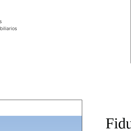
s
iliarios
Fidu